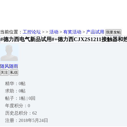
当前位置：
工控论坛
> >
活动
>
有奖活动
>
产品试用
我要发帖
#德力西电气新品试用#+德力西CJX2S1211接触器
随风随雨
关注
私信
精华：0帖
求助：0帖
帖子：1帖 | 0回
年度积分：0
历史总积分：62
注册：2018年5月24日