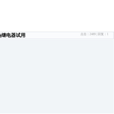
点击：
2489
| 回复：
1
和热继电器试用