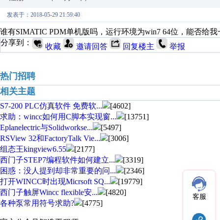
发表于：2018-05-29 21:59:40
谁有SIMATIC PDM单机版吗，运行环境为win7 64位，
分享到：
收藏
邀请回答
回复楼主
举报
热门招聘
相关主题
S7-200 PLC仿真软件 免费软...
[4602]
求助：wincc如何用C脚本实现窗...
[13751]
Eplanelectric与Solidworkse...
[5497]
RSView 32和FactoryTalk Vie...
[3006]
组态王kingview6.55
[2177]
西门子STEP7编程软件如何建立...
[3319]
困惑：没人提到却非常重要的问...
[2346]
打开WINCC时出现Micrsoft SQ...
[19779]
西门子触屏Wincc flexible安...
[4820]
客服
各种泵常用符号求助?
[4775]