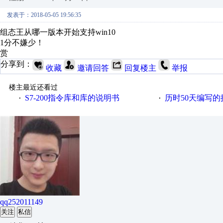
发表于：2018-05-05 19:56:35
组态王从哪一版本开始支持win10
1分不嫌少！
赏
分享到：
收藏
邀请回答
回复楼主
举报
楼主最近还看过
S7-200指令库和库的说明书
历时50天编写
·
·
qq252011149
关注
私信