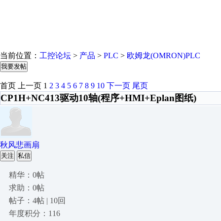
当前位置：
工控论坛
>
产品
>
PLC
>
欧姆龙(OMRON)PLC
我要发帖
首页
上一页
1
2
3
4
5
6
7
8
9
10
下一页
尾页
CP1H+NC413驱动10轴(程序+HMI+Eplan图纸)
秋风悲画扇
关注
私信
精华：0帖
求助：0帖
帖子：4帖 | 10回
年度积分：116