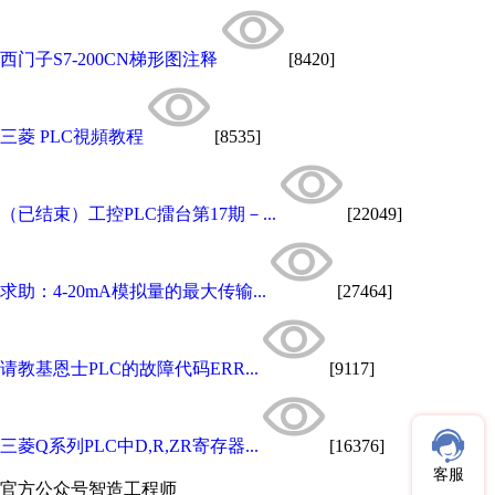
西门子S7-200CN梯形图注释
[8420]
三菱 PLC視頻教程
[8535]
（已结束）工控PLC擂台第17期－...
[22049]
求助：4-20mA模拟量的最大传输...
[27464]
请教基恩士PLC的故障代码ERR...
[9117]
三菱Q系列PLC中D,R,ZR寄存器...
[16376]
客服
官方公众号
智造工程师