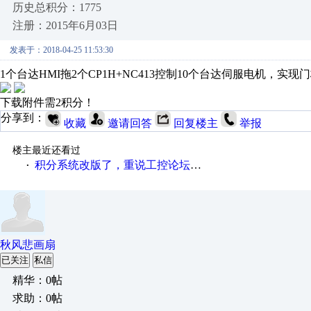
历史总积分：1775
注册：2015年6月03日
发表于：2018-04-25 11:53:30
1个台达HMI拖2个CP1H+NC413控制10个台达伺服电机，实
下载附件需2积分！
分享到：
收藏
邀请回答
回复楼主
举报
楼主最近还看过
积分系统改版了，重说工控论坛积分那点事儿……
·
秋风悲画扇
已关注
私信
精华：0帖
求助：0帖