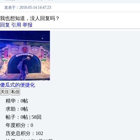
发表于：2018-05-14 14:47:23
我也想知道，没人回复吗？
回复
引用
举报
傻瓜式的便捷化
关注
私信
精华：0帖
求助：0帖
帖子：0帖 | 58回
年度积分：0
历史总积分：102