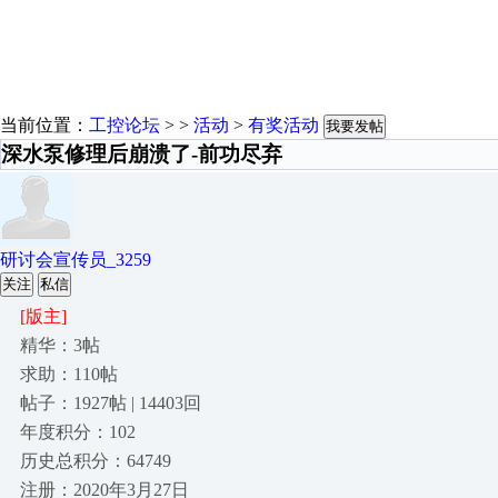
当前位置：
工控论坛
> >
活动
>
有奖活动
我要发帖
深水泵修理后崩溃了-前功尽弃
研讨会宣传员_3259
关注
私信
[版主]
精华：3帖
求助：110帖
帖子：1927帖 | 14403回
年度积分：102
历史总积分：64749
注册：2020年3月27日