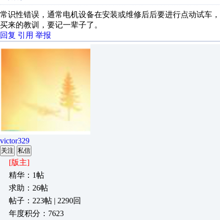
常识性错误，通常电机设备在安装或维修后后要进行点动试车
买来的教训，要记一辈子了。
回复
引用
举报
victor329
关注
私信
[版主]
精华：1帖
求助：26帖
帖子：223帖 | 2290回
年度积分：7623