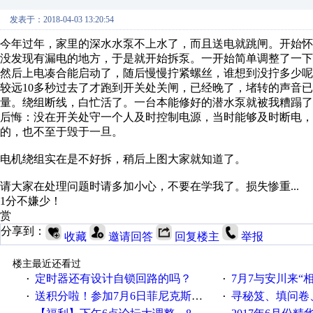
发表于：2018-04-03 13:20:54
今年过年，家里的深水水泵不上水了，而且送电就跳闸。开始
没发现有漏电的地方，于是就开始拆泵。一开始简单调整了一
然后上电凑合能启动了，随后慢慢拧紧螺丝，谁想到没拧多少
较远10多秒过去了才跑到开关处关闸，已经晚了，堵转的声音
量。绕组断线，白忙活了。一台本能修好的潜水泵就被我糟蹋了
后悔：没在开关处守一个人及时控制电源，当时能够及时断电，
的，也不至于毁于一旦。
电机绕组实在是不好拆，稍后上图大家就知道了。
请大家在处理问题时请多加小心，不要在学我了。损失惨重...
1分不嫌少！
赏
分享到：
收藏
邀请回答
回复楼主
举报
楼主最近还看过
定时器还有设计自锁回路的吗？
7月7与安川来“
·
·
送积分啦！参加7月6日菲尼克斯在线研讨会即得
寻秘笈、填问卷
·
·