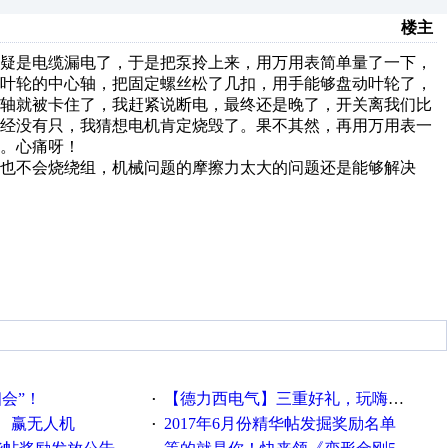
楼主
怀疑是电缆漏电了，于是把泵拎上来，用万用表简单量了一下，
下叶轮的中心轴，把固定螺丝松了几扣，用手能够盘动叶轮了，
呢轴就被卡住了，我赶紧说断电，最终还是晚了，开关离我们比
已经没有只，我猜想电机肯定烧毁了。果不其然，再用万用表一
。心痛呀！
也不会烧绕组，机械问题的摩擦力太大的问题还是能够解决
相会”！
【德力西电气】三重好礼，玩嗨夏日！
·
、赢无人机
2017年6月份精华帖发掘奖励名单
·