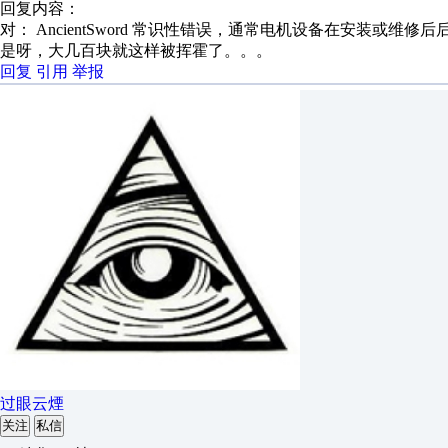
回复内容：
对： AncientSword
常识性错误，通常电机设备在安装或维修后后要
是呀，大几百块就这样被挥霍了。。。
回复
引用
举报
过眼云煙
关注
私信