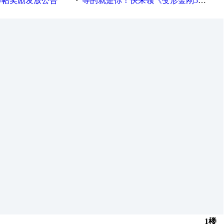
精华帖奖励发放公告
等的就是你！快来领《变形金刚5》观影券
·
1楼