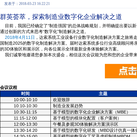
发表于：2018-03-23 16:22:21
群英荟萃，探索制造业数字化企业解决之道
目前，我国已经确定了
“
制造强国
”
的总体战略规划，并明确提出要以新
通过创新的方式来思考
“
数字化
”
制造解决之道。
2018
年
4
月
11
日
，达索系统工业设备行业数字化制造解决方案之旅将
国制造
2025
的数字化制造解决方案。届时达索系统多位行业高级顾问将
的
3D
体验区和展示区，向各位展示全球最新业务体验解决方案。
我们诚挚地邀请您参加本次盛会，相信这次会议能为您和您的企业带
会议议程
时间
主题
10:00-10:10
欢迎致辞
10:10-10:30
制造业发展趋势
10:30-11:15
基于模型的数字化企业解决方案（
MBE
）
11:15-12:00
基于模型的模块化配置（客户案例）
12:00-13:30
午餐及参观
3D
体验解决方案演示区
13:30-14:20
基于模型的数字化研发（
MBD
设计仿真一体
14:20-15:00
基于模型的数字化工艺及虚拟制造
MBDM