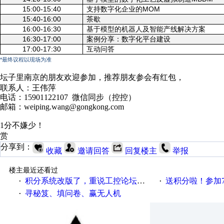
15:00-15:40
支持数字化企业的
MOM
15:40-16:00
茶歇
16:00-16:30
基于模型的机器人及智能产线解决方案
16:30-17:00
案例分享：数字化平台建设
17:00-17:30
互动问答
*
最终议程以现场为准
坛子里南京的朋友欢迎参加，推荐朋友参会有红包，
联系人：王伟萍
电话：15901122107 微信同步（控控）
邮箱：weiping.wang@gongkong.com
1分不嫌少！
赏
分享到：
收藏
邀请回答
回复楼主
举报
楼主最近还看过
积分系统改版了，重说工控论坛积分那点事儿……
送积分啦！参加7月6日
·
·
寻秘笈、填问卷、赢无人机
·