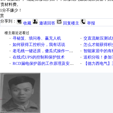
责材料费。
1分不嫌少！
赏
分享到：
收藏
邀请回答
回复楼主
举报
楼主最近还看过
寻秘笈、填问卷、赢无人机
交直流耐压测试
·
·
如何获得工控积分，我有话说
怎么才能获得积
·
·
老毛桃一键还原，傻瓜式操作一键轻松备份还原；程序为向导式安装，一键即可实现自动备份或还原系统。
智能家居中的有
·
·
在线式UPS的控制和保护技术
送积分啦！参加7月6日
·
·
RCD漏电保护器的工作原理及安装要点
【德力西电气】三
·
·