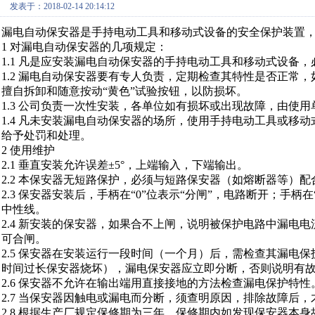
发表于：2018-02-14 20:14:12
漏电自动保安器是手持电动工具和移动式设备的安全保护装置
1 对漏电自动保安器的几项规定：
1.1 凡是应安装漏电自动保安器的手持电动工具和移动式设备
1.2 漏电自动保安器要有专人负责，定期检查其特性是否正常
擅自拆卸和随意按动“黄色”试验按钮，以防损坏。
1.3 公司负责一次性安装，各单位如有损坏或出现故障，由使
1.4 凡未安装漏电自动保安器的场所，使用手持电动工具或移
给予处罚和处理。
2 使用维护
2.1 垂直安装允许误差±5°，上端输入，下端输出。
2.2 本保安器无短路保护，必须与短路保安器（如熔断器等）配
2.3 保安器安装后，手柄在“0”位表示“分闸”，电路断开；手
中性线。
2.4 新安装的保安器，如果合不上闸，说明被保护电路中漏电
可合闸。
2.5 保安器在安装运行一段时间（一个月）后，需检查其漏电
时间过长保安器烧坏），漏电保安器应立即分断，否则说明有
2.6 保安器不允许在输出端用直接接地的方法检查漏电保护特性
2.7 当保安器因触电或漏电而分断，须查明原因，排除故障后
2.8 根据生产厂规定保修期为三年，保修期内如发现保安器本