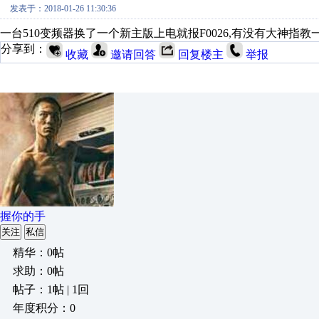
发表于：2018-01-26 11:30:36
一台510变频器换了一个新主版上电就报F0026,有没有大神指
分享到：
收藏
邀请回答
回复楼主
举报
握你的手
关注
私信
精华：0帖
求助：0帖
帖子：1帖 | 1回
年度积分：0