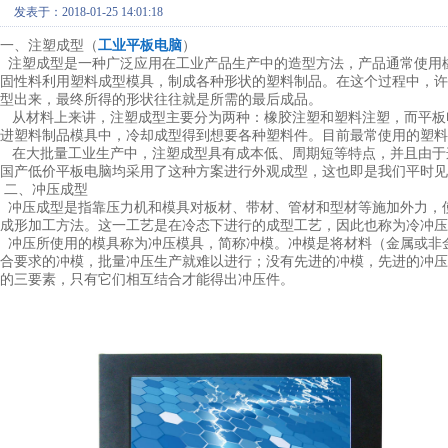
发表于：2018-01-25 14:01:18
一、注塑成型（
工业平板电脑
）
注塑成型是一种广泛应用在工业产品生产中的造型方法，产品通常使用
固性料利用塑料成型模具，制成各种形状的塑料制品。在这个过程中，许
型出来，最终所得的形状往往就是所需的最后成品。
从材料上来讲，注塑成型主要分为两种：橡胶注塑和塑料注塑，而平板
进塑料制品模具中，冷却成型得到想要各种塑料件。目前最常使用的塑料
在大批量工业生产中，注塑成型具有成本低、周期短等特点，并且由于
国产低价平板电脑均采用了这种方案进行外观成型，这也即是我们平时见
二、冲压成型
冲压成型是指靠压力机和模具对板材、带材、管材和型材等施加外力，
成形加工方法。这一工艺是在冷态下进行的成型工艺，因此也称为冷冲压
冲压所使用的模具称为冲压模具，简称冲模。冲模是将材料（金属或非
合要求的冲模，批量冲压生产就难以进行；没有先进的冲模，先进的冲压
的三要素，只有它们相互结合才能得出冲压件。