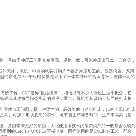
别。且由于冲压工艺重复精度高、规格一致，可以冲压出孔窝、凸台等，
器的壳体，电机、电器的铁芯硅钢片等都是冲压加工的。仪器仪表、家用
的东芝AT270平板电脑就是采用了一体式冲压铝合金背板，整体呈现的
这一概念有所了解。CNC俗称“数控机床”，相信已有不少人听说过这个概念，它
编码或其他符号指令规定的程序，通过计算机将其译码，从而使机床执
的零件加工问题，是一种柔性的、高效能的自动化机床，代表了现代机床
度高、可加工形状复杂的零件、可节省生产准备时间、生产率高高（是
度，并能带来更好的质感，因此使用该技术的消费类产品一般都会以较为
的Colorfly U781 Q1平板电脑，同样使用的是CNC制造工艺，配合