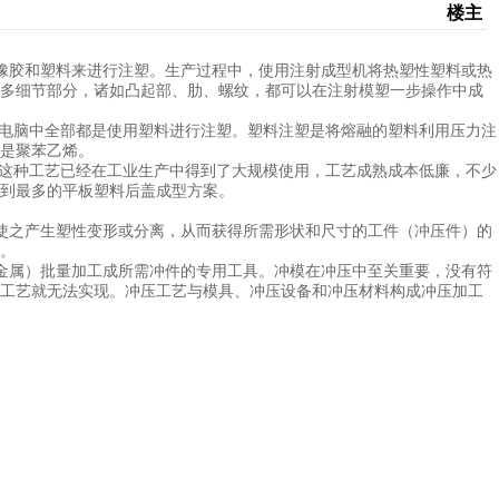
楼主
橡胶和塑料来进行注塑。生产过程中，使用注射成型机将热塑性塑料或热
多细节部分，诸如凸起部、肋、螺纹，都可以在注射模塑一步操作中成
电脑中全部都是使用塑料进行注塑。塑料注塑是将熔融的塑料利用压力注
是聚苯乙烯。
这种工艺已经在工业生产中得到了大规模使用，工艺成熟成本低廉，不少
到最多的平板塑料后盖成型方案。
使之产生塑性变形或分离，从而获得所需形状和尺寸的工件（冲压件）的
。
金属）批量加工成所需冲件的专用工具。冲模在冲压中至关重要，没有符
工艺就无法实现。冲压工艺与模具、冲压设备和冲压材料构成冲压加工