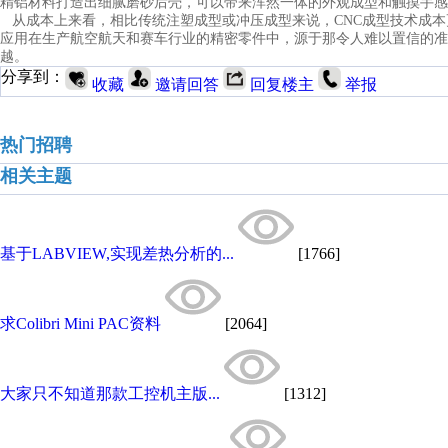
精铝材料打造出细腻磨砂后壳，可以带来浑然一体的外观成型和触摸手感
从成本上来看，相比传统注塑成型或冲压成型来说，CNC成型技术成本
应用在生产航空航天和赛车行业的精密零件中，源于那令人难以置信的准确
越。
分享到：
收藏
邀请回答
回复楼主
举报
热门招聘
相关主题
基于LABVIEW,实现差热分析的...
[1766]
求Colibri Mini PAC资料
[2064]
大家只不知道那款工控机主版...
[1312]