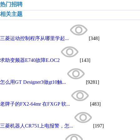
热门招聘
相关主题
三菱运动控制程序从哪里学起...
[348]
求助变频器E740故障E.OC2
[143]
怎么用GT Designer3做gt10触...
[9281]
老牌子的FX2-64mr 在FXGP 软...
[483]
三菱机器人CR751上电报警，怎...
[197]