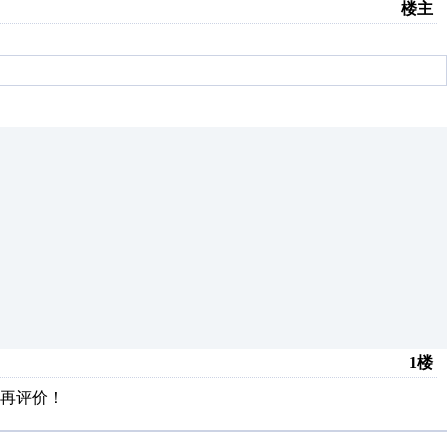
楼主
1楼
再评价！