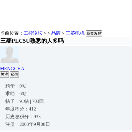
当前位置：
工控论坛
> >
品牌
>
三菱电机
我要发帖
三菱PLC5U熟悉的人多吗
MENGCHA
关注
私信
精华：0帖
求助：6帖
帖子：91帖 | 703回
年度积分：412
历史总积分：933
注册：2003年9月08日