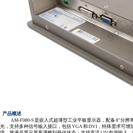
产品概述
AM-F080-
S
是嵌入式超薄型工业平板显示器，配
备
8"分辨
光，支持多种信号输入接口，包
括
VG
A
和
DVI，特殊需求可增
境，将液晶显示屏幕调整到最佳状态；支持直
流
12
V
电源输入，