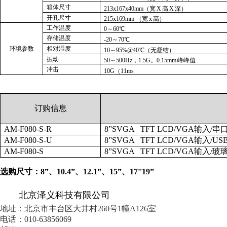
箱体尺寸
213x167x40mm
（
宽
X
高
X
深）
开孔尺寸
215x169mm
（
宽x
高）
工作温度
0
～60
℃
存储温度
-20
～70
℃
环境参数
相对湿度
10
～95%@40
℃
（无凝结）
振动
50
～500Hz，1.5G。0.15m
m
峰峰值
冲击
10G
（11ms
订购信息
AM-F080-S-R
8”SVGA TFT LCD/VGA
输入/串
AM-F080-S-U
8”SVGA TFT LCD/VGA
输入/US
AM-F080-S
8”SVGA TFT LCD/VGA
输入/玻
选购尺寸：8”、10.4
”
、12.1
”
、15
”
、17
”
19
”
北京泽义科技有限公司
地址：北京市丰台区大井村260号1幢A126室
电话：010-63856069