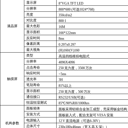
显示屏
8”VG
A
TF
T
LED
分辨率
800*600 (
可选1024*768)
亮度
350cd/m2
对比度
800:1
液晶屏
最大色彩
16M
显示面积
166*122mm
反应时间
8ms
像素距离
0.297x0.297
最大视角
(H)160/(V)160
类型
高温四线模拟电阻式
分辨率
4096X4096
点击寿命
25
0
克力度，350
0
万次
响应时间
<5ms
触摸屏
透光率
3H
笔划寿命
81%
以上
显示面积
25
0
克力度，50
0
万次
通信接口
RS232/USB(
可选）
恒温恒湿测试
85
℃
/90%RH/1000hrs
面板箱体
面板采用铝镁合金加工成型，壳采用钣金结构
安装方式
面板嵌入式，配合支架
可
VES
A
安装
电源输入
1
2V
直流电源（可选6-30V）
机构参数
总体尺寸
230x180x46mm
（
宽
X
高X
深））