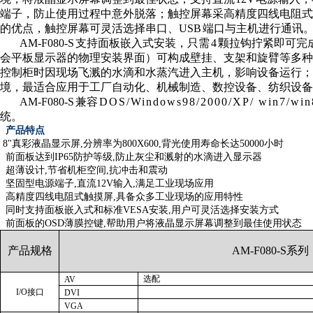
端子，防止使用过程中意外脱落；触控屏幕采高精度四线电阻
的优点，触控屏幕可灵活选择串口、US
B
端口与主机进行通讯
AM-F080-
S
支持面板嵌入式安装，只
需4
颗拉钩拧紧即可完
会平板显示器的物理安装界面）可构成壁挂、支架和旋臂等多种
控制柜时因现场飞溅的水滴和水蒸汽进入主机，影响设备运行；
境，最适合应用于工厂自动化、机械制造、数控设备、纺织设备
AM-F080-
S
兼
容DOS/Windows98/2000/XP/ win7/win8
统。
产品特点
8"
真彩液晶显示屏
,
分辨率为
800X600,
背光使用寿命长达
50000
小时
前面板达到
IP65
防护等级
,
防止灰尘和溅射的水滴进入显示器
超薄设计
,
节省机柜空间
,
抗冲击和震动
坚固型电源端子
,
直流
12V
输入
,
满足工业现场应用
高精度四线电阻式触摸屏
,
具备众多工业现场的应用特性
同时支持面板嵌入式和标准
VESA
安装
,
用户可灵活选择安装方式
前面板的
OSD
薄膜控键
,
帮助用户将液晶显示屏幕调整到最佳使用状态
产品规格
AM-F080-S
系列
选配
AV
I/O
接口
DVI
VGA