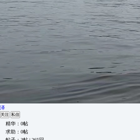
泽
关注
私信
精华：0帖
求助：0帖
帖子：3帖 | 265回