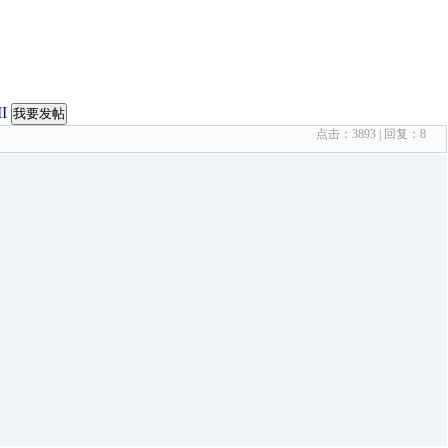
I
我要发帖
点击：
3893
| 回复：
8