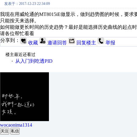
发表于：2017-12-23 22:34:09
我现在用威纶通的MT8015iE做显示，做到趋势图的时候，
只能按天来选择。
如何能做更长时间的历史趋势？最好是能选择历史曲线的起点时
请各位帮忙看看
分享到：
收藏
邀请回答
回复楼主
举报
楼主最近还看过
从入门到吃透PID
·
wocaonima1314
关注
私信