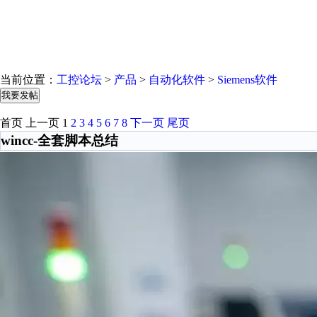
当前位置：
工控论坛
>
产品
>
自动化软件
>
Siemens软件
我要发帖
首页
上一页
1
2
3
4
5
6
7
8
下一页
尾页
wincc-全套脚本总结