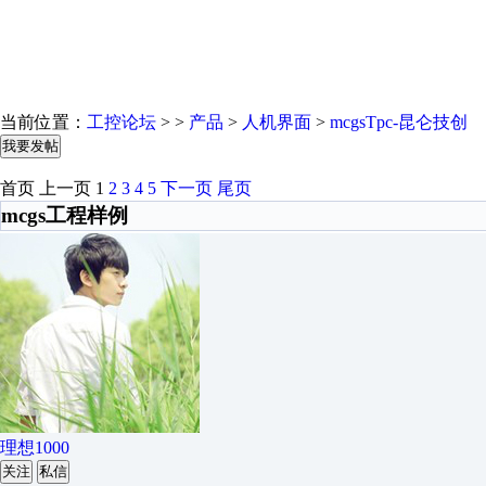
当前位置：
工控论坛
> >
产品
>
人机界面
>
mcgsTpc-昆仑技创
我要发帖
首页
上一页
1
2
3
4
5
下一页
尾页
mcgs工程样例
理想1000
关注
私信