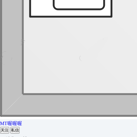
MT喔喔喔
关注
私信