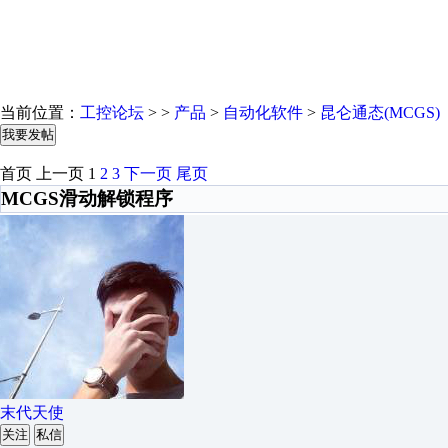
当前位置：
工控论坛
> >
产品
>
自动化软件
>
昆仑通态(MCGS)
我要发帖
首页
上一页
1
2
3
下一页
尾页
MCGS滑动解锁程序
末代天使
关注
私信