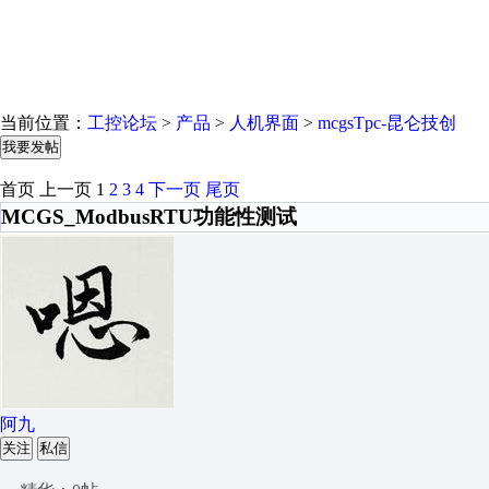
当前位置：
工控论坛
>
产品
>
人机界面
>
mcgsTpc-昆仑技创
我要发帖
首页
上一页
1
2
3
4
下一页
尾页
MCGS_ModbusRTU功能性测试
阿九
关注
私信