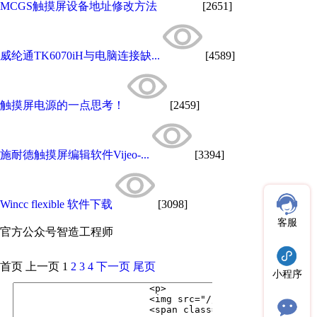
MCGS触摸屏设备地址修改方法
[2651]
威纶通TK6070iH与电脑连接缺...
[4589]
触摸屏电源的一点思考！
[2459]
施耐德触摸屏编辑软件Vijeo-...
[3394]
Wincc flexible 软件下载
[3098]
客服
官方公众号
智造工程师
首页
上一页
1
2
3
4
下一页
尾页
小程序