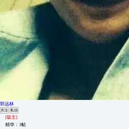
郭远林
关注
私信
[版主]
精华：3帖