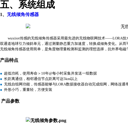
五、系统组成
1
、
无线倾角传感器
wuxiiot
传感的无线倾角传感器
采用最先进的无线物联网技术——
LORA
技
双通道地球引力倾斜单元，通过测量静态重力加速度，转换成倾角变化。从而
无线倾角传感器
使用简单，是
角度物理量检测和监测
的理想选择，抗外界电磁
产品特点
●
超低功耗
，
使用寿命
＞10
年
@
每小时采集并发送一组数据
●
长距离通信，相邻通信节点距离可达
5km
以上
●
无线自组网功能，传感器能够与
LORA
数据接收器自动完成组网，网络连通
●
外形小巧，重量轻，方便安装
产品参数