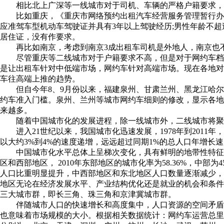
相比北上广深等一线城市对于司机、车辆的严格户籍要求，
比如重庆，《重庆市网络预约出租汽车经营服务管理暂行办法
应准驾车型机动车驾驶证并具有3年以上驾驶经历;男性年龄不超
居住证，没有作要求。
再比如南京，考虑到南京3成出租车司机是外地人，南京也不
尽管重庆等二线城市对于户籍要求不高，但是对于网约车档
是让出租车针对中低端市场，网约车针对高端市场。现在各地
车往高端上推的趋势。
但自今年8、9月份以来，福建泉州、甘肃兰州、黑龙江哈尔
约车准入门槛。泉州、兰州等城市网约车细则的修改，显示各
来越多。
随着中国城市化的发展进程，除一线城市外，二线城市将聚
进入21世纪以来，我国城市化迅速发展，1978年到2011年
以大约3%到4%的速度递增，远远超过同期1%的总人口年增长
中国城市化水平总体上呈梯次变化，具有鲜明的地带性特征
区和西部地区， 2010年东部地区的城市化率为58.36%，中部为
人口比重明显提升，中西部地区和东北地区人口数量逐渐减少
地区无论在经济发展水平、产业结构优化还是就业的机会和条
三大城市群，即长三角、珠三角和京津冀城市群。
伴随城市人口的快速增长和高度集中，人口资源的空间矛盾
也意味着市场规模的大小。根据相关数据统计：网约车运营总