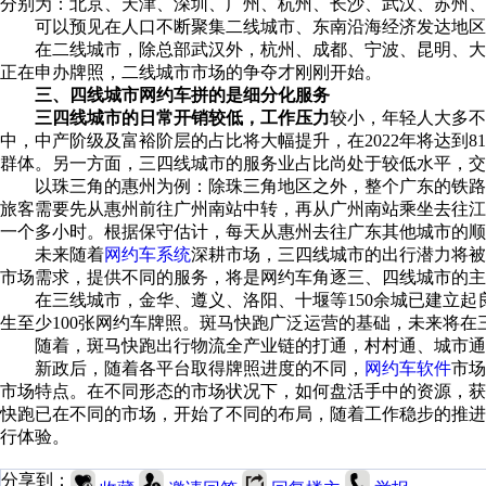
分别为：北京、天津、深圳、广州、杭州、长沙、武汉、苏州、
可以预见在人口不断聚集二线城市、东南沿海经济发达地区
在二线城市，除总部武汉外，杭州、成都、宁波、昆明、大
正在申办牌照，二线城市市场的争夺才刚刚开始。
三、四线城市网约车拼的是细分化服务
三四线城市的日常开销较低，工作压力
较小，年轻人大多不
中，中产阶级及富裕阶层的占比将大幅提升，在2022年将达到
群体。另一方面，三四线城市的服务业占比尚处于较低水平，交
以珠三角的惠州为例：除珠三角地区之外，整个广东的铁路
旅客需要先从惠州前往广州南站中转，再从广州南站乘坐去往
一个多小时。根据保守估计，每天从惠州去往广东其他城市的顺
未来随着
网约车系统
深耕市场，三四线城市的出行潜力将被
市场需求，提供不同的服务，将是网约车角逐三、四线城市的主
在三线城市，金华、遵义、洛阳、十堰等150余城已建立起良
生至少100张网约车牌照。斑马快跑广泛运营的基础，未来将在
随着，斑马快跑出行物流全产业链的打通，村村通、城市通
新政后，随着各平台取得牌照进度的不同，
网约车软件
市场
市场特点。在不同形态的市场状况下，如何盘活手中的资源，
快跑已在不同的市场，开始了不同的布局，随着工作稳步的推
行体验。
分享到：