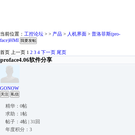
当前位置：
工控论坛
> >
产品
>
人机界面
>
普洛菲斯(pro-
face)HMI
我要发帖
首页
上一页
1
2
3
4
下一页
尾页
proface4.06软件分享
GONOW
关注
私信
精华：0帖
求助：1帖
帖子：4帖 | 31回
年度积分：3