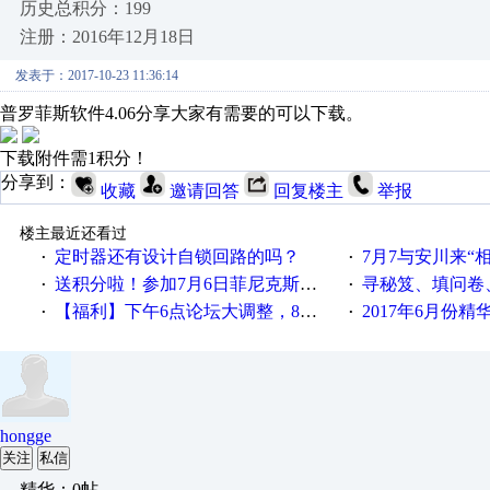
历史总积分：199
注册：2016年12月18日
发表于：2017-10-23 11:36:14
普罗菲斯软件4.06分享大家有需要的可以下载。
下载附件需1积分！
分享到：
收藏
邀请回答
回复楼主
举报
楼主最近还看过
定时器还有设计自锁回路的吗？
7月7与安川来“
·
·
送积分啦！参加7月6日菲尼克斯在线研讨会即得
寻秘笈、填问卷
·
·
【福利】下午6点论坛大调整，8点服务器内存升级
2017年6月份
·
·
hongge
关注
私信
精华：0帖