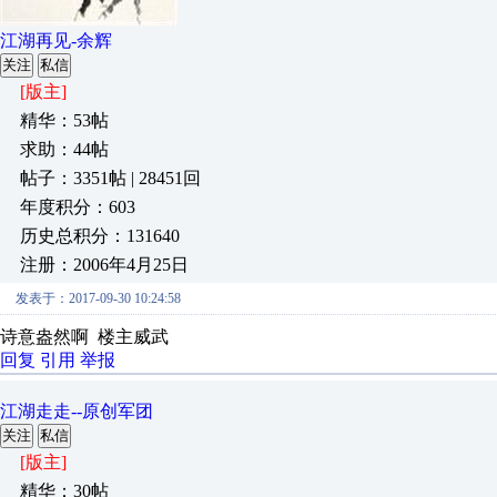
江湖再见-余辉
关注
私信
[版主]
精华：53帖
求助：44帖
帖子：3351帖 | 28451回
年度积分：603
历史总积分：131640
注册：2006年4月25日
发表于：2017-09-30 10:24:58
诗意盎然啊 楼主威武
回复
引用
举报
江湖走走--原创军团
关注
私信
[版主]
精华：30帖