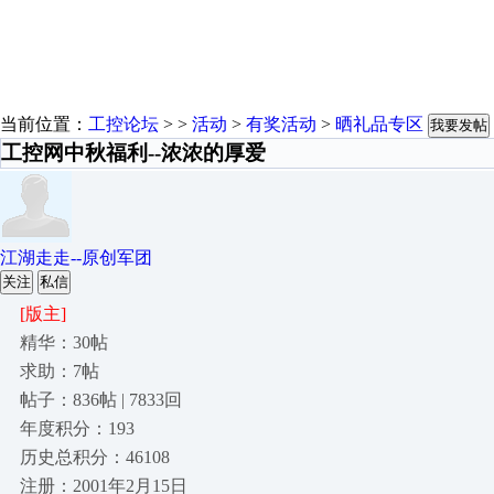
当前位置：
工控论坛
> >
活动
>
有奖活动
>
晒礼品专区
我要发帖
工控网中秋福利--浓浓的厚爱
江湖走走--原创军团
关注
私信
[版主]
精华：30帖
求助：7帖
帖子：836帖 | 7833回
年度积分：193
历史总积分：46108
注册：2001年2月15日