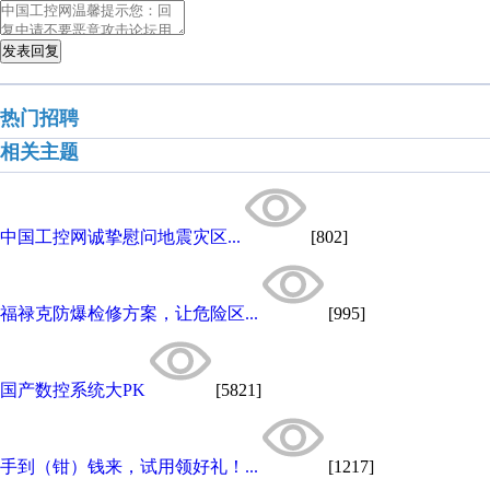
发表回复
热门招聘
相关主题
中国工控网诚挚慰问地震灾区...
[802]
福禄克防爆检修方案，让危险区...
[995]
国产数控系统大PK
[5821]
手到（钳）钱来，试用领好礼！...
[1217]