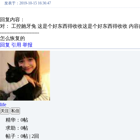
发表于：2019-10-15 16:36:47
回复内容：
对： 工控龅牙兔
这是个好东西得收收这是个好东西得收收
内容
-------------------------
怎么恢复的
回复
引用
举报
life
关注
私信
精华：0帖
求助：0帖
帖子：0帖 | 2回