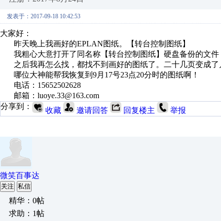
发表于：2017-09-18 10:42:53
大家好：
昨天晚上我画好的EPLAN图纸。【转台控制图纸】
我粗心大意打开了同名称【转台控制图纸】硬盘备份的文件
之后我再怎么找，都找不到画好的图纸了。二十几页变成了
哪位大神能帮我恢复到9月17号23点20分时的图纸啊！
电话：15652502628
邮箱：luoye.33@163.com
分享到：
收藏
邀请回答
回复楼主
举报
微笑百事达
关注
私信
精华：0帖
求助：1帖