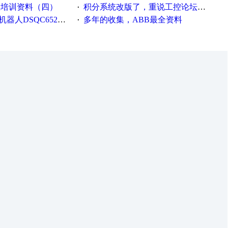
级培训资料（四）
积分系统改版了，重说工控论坛积分那点事儿……
·
DSQC652输出问题
多年的收集，ABB最全资料
·