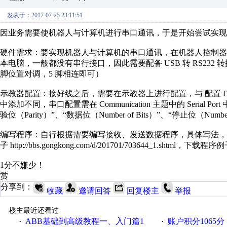
发表于：2017-07-25 23:11:51
因业务需要使机器人与计算机进行串口通讯，于是开始尝试实现
硬件需求：要实现机器人与计算机的串口通讯，在机器人控制器内必
本电脑，一般都没有串行接口，因此需要配备 USB 转 RS232 
脚位置对调，5 脚相连即可）
示教器配置：接好线之后，需要在示教器上进行配置，与 配置 DSQC652 I/
中添加不同，串口配置需在 Communication 主题中的 Serial P
验位（Parity）”、“数据位（Number of Bits）”、“停止位（Number o
编写程序：自行根据需要编写接收、发送数据程序，具体写法，可参考论坛
子 http://bbs.gongkong.com/d/201701/703644_1.sh
1分不嫌少！
赏
分享到：
收藏
邀请回答
回复楼主
举报
楼主最近还看过
ABB基础到高级教程一、入门篇1
账户积分1065分，怎么下载
·
·