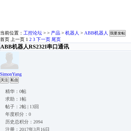
当前位置：
工控论坛
> >
产品
>
机器人
>
ABB机器人
我要发帖
首页
上一页
1
2
3
下一页
尾页
ABB机器人RS232I串口通讯
SimonYang
关注
私信
精华：0帖
求助：1帖
帖子：2帖 | 13回
年度积分：0
历史总积分：2094
注册：2017年3月16日