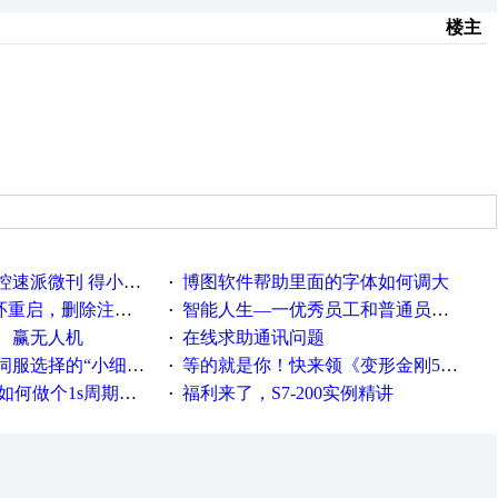
楼主
刊 得小米手环 中奖通知
博图软件帮助里面的字体如何调大
·
，删除注册表信息没有用
智能人生—一优秀员工和普通员工差别，精辟到位！
·
、赢无人机
在线求助通讯问题
·
“小细节大学问”奖励公告
等的就是你！快来领《变形金刚5》观影券
·
何做个1s周期循环的脚本
福利来了，S7-200实例精讲
·