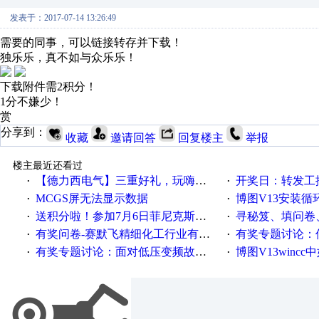
发表于：2017-07-14 13:26:49
需要的同事，可以链接转存并下载！
独乐乐，真不如与众乐乐！
下载附件需2积分！
1分不嫌少！
赏
分享到：
收藏
邀请回答
回复楼主
举报
楼主最近还看过
【德力西电气】三重好礼，玩嗨夏日！
开奖日：转发工控速派微
·
·
MCGS屏无法显示数据
博图V13安装循环重启
·
·
送积分啦！参加7月6日菲尼克斯在线研讨会即得
寻秘笈、填问卷
·
·
有奖问卷-赛默飞精细化工行业有奖调查来袭！
有奖专题讨论：伺服选择的
·
·
有奖专题讨论：面对低压变频故障，老手是这样解决的！
博图V13wincc中如
·
·