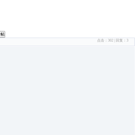
发帖
点击：
302
| 回复：
3