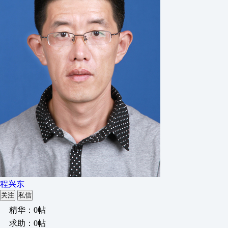
程兴东
关注
私信
精华：0帖
求助：0帖