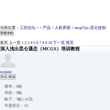
当前位置：
工控论坛
> >
产品
>
人机界面
>
mcgsTpc-昆仑技创
我要发帖
首页
上一页
1
2
3
4
5
6
7
8
9
10
下一页
尾页
深入浅出昆仑通态（MCGS）培训教程
wyjustc
关注
私信
精华：0帖
求助：0帖
帖子：5帖 | 41回
年度积分：10