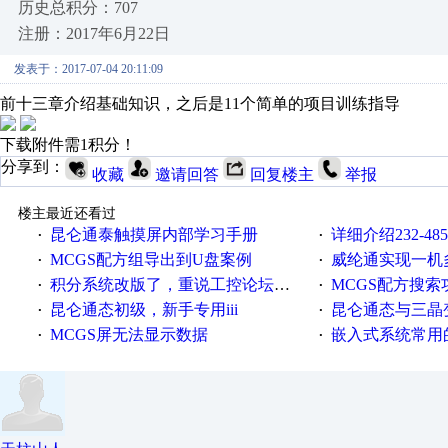
历史总积分：707
注册：2017年6月22日
发表于：2017-07-04 20:11:09
前十三章介绍基础知识，之后是11个简单的项目训练指导
下载附件需1积分！
分享到：
收藏
邀请回答
回复楼主
举报
楼主最近还看过
昆仑通泰触摸屏内部学习手册
详细介绍232-4
·
·
MCGS配方组导出到U盘案例
威纶通实现一机
·
·
积分系统改版了，重说工控论坛积分那点事儿……
MCGS配方搜索
·
·
昆仑通态初级，新手专用iii
昆仑通态与三晶变频器
·
·
MCGS屏无法显示数据
嵌入式系统常用
·
·