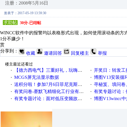
注册：2008年5月16日
发表于：2017-05-19 13:59:30
求助帖
30分-已结帖
WINCC软件中的报警均以表格形式出现，如何使用滚动条的方
1分不嫌少！
赏
分享到：
收藏
邀请回答
回复楼主
举报
楼主最近还看过
【德力西电气】三重好礼，玩嗨夏日！
开奖日：转发工控速派微
·
·
MCGS屏无法显示数据
博图V13安装循环重启
·
·
送积分啦！参加7月6日菲尼克斯在线研讨会即得
寻秘笈、填问卷
·
·
有奖问卷-赛默飞精细化工行业有奖调查来袭！
有奖专题讨论：伺服选择的
·
·
有奖专题讨论：面对低压变频故障，老手是这样解决的！
博图V13wincc中如
·
·