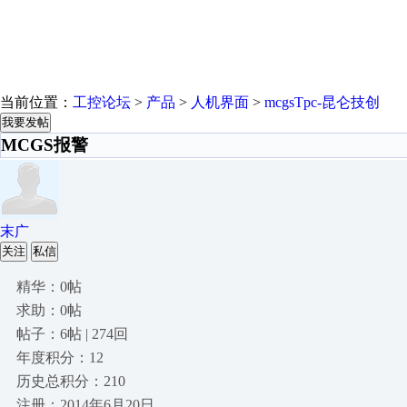
当前位置：
工控论坛
>
产品
>
人机界面
>
mcgsTpc-昆仑技创
我要发帖
MCGS报警
末广
关注
私信
精华：0帖
求助：0帖
帖子：6帖 | 274回
年度积分：12
历史总积分：210
注册：2014年6月20日