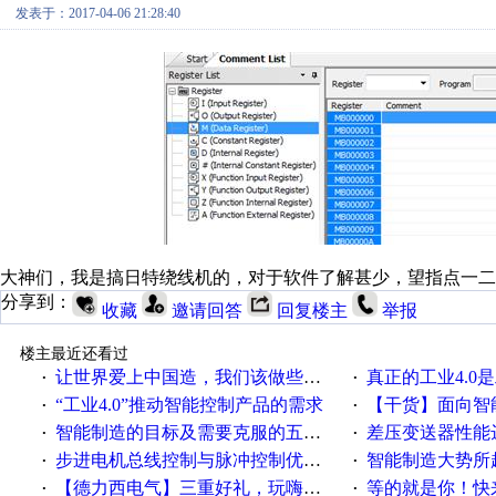
发表于：2017-04-06 21:28:40
大神们，我是搞日特绕线机的，对于软件了解甚少，望指点一二
分享到：
收藏
邀请回答
回复楼主
举报
楼主最近还看过
让世界爱上中国造，我们该做些什么
真正的工业4.0是
·
·
“工业4.0”推动智能控制产品的需求
【干货】面向智
·
·
智能制造的目标及需要克服的五个障碍
差压变送器性能达
·
·
步进电机总线控制与脉冲控制优缺点
智能制造大势所趋
·
·
【德力西电气】三重好礼，玩嗨夏日！
等的就是你！快来领
·
·