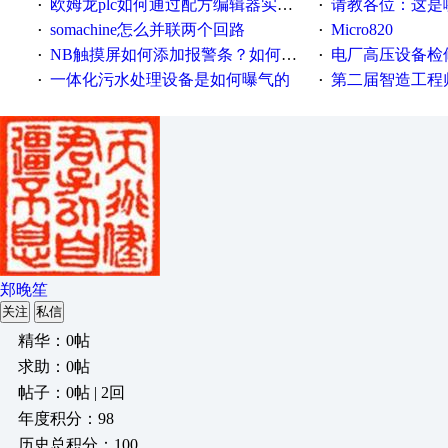
欧姆龙plc如何通过配方编辑器实现NB配方功能？
请教各位：这是哪
·
·
somachine怎么并联两个回路
Micro820
·
·
NB触摸屏如何添加报警条？如何登陆报警信息？
电厂高压设备检
·
·
一体化污水处理设备是如何曝气的
第二届智造工程师节投
·
·
郑晚笙
关注
私信
精华：0帖
求助：0帖
帖子：0帖 | 2回
年度积分：98
历史总积分：100