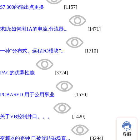
S7 300的输出点更换
[1157]
求助:如何测1A的电流,分流器...
[1471]
一种“分布式、远程I/O模块”...
[1710]
PAC的优异性能
[3724]
PCBASED 用于公用事业
[1570]
关于VB控制并口。。。
[1420]
客服
变频器的丧钟 已被旋转磁场直...
[3294]