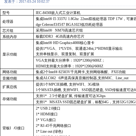
发表于：2017-03-24 10:02:37
型号
IEC-8450I嵌入式工业计算机
集成Intel® I5 3337U 1.8Ghz 22nm双核处理器 TDP 17W，可兼容Inte
处理器
dge Celeron/I3/I5/I7 BGA1023低功耗处理器
采用Intel® NM70高速芯片组
芯片组
板载DDR3 4GB高速内存芯片
系统内存
集成Intel® HD Graphics4000核心显卡
提供1*VGA、1*LVDS、双通道24bit,1*HDMI显示输出
支持单独显示、双显复制、双显扩展
显示功能
VGA支持最大分辨率：1920*1200@60HZ；
HDMI支持最大分辨率：1920*1200@60HZ
网络功能
集成2个Intel® 82583V千兆网卡,支持网络唤醒、PXE功能
集成ALC662 6声道高保真音频控制器,支持MIC、Line_out
音频功能
提供1个MPCIE插槽, 支持WIFI、3G模块
扩展总线
1个MSATA插槽, 支持WIFI、SSD固态硬盘, SSD传输速度可达6G
支持1* 2.5寸硬盘扩展, 传输速度可达3Gbps
存储功能
支持1* MSATA SSD固态硬盘扩展，标配64G，支持32G/128G/25
2* USB 2.0接口
1* HDMI接口
1* VGA接口
2* RJ-45千兆网络接口
背板I /O接口
1* Line out (绿色)