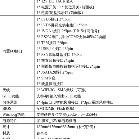
1* 12V DC_JACK输入
1* 电源开关、1* 复位开关 (前面板)
1* 电源/硬盘指示灯 (前面板)
1* LVDS接口 2*15pin
1* LVDS屏背光供电接口1*6pin
1* JVGA1接口 2*5pin (DB15相同信号)
6* RS232串口, 其中COM2支持485/422功能
1* TPM接口 2*6pin
4* USB 2.0接口 2*5pin
内置I/O接口
1* PS/2鼠标键盘接口 1*6Pin
1* 前置音频接口2*5pin
1* 前面板功能按钮和指示灯接口2*5pin
1* JSATA2插针 2*5pin
1* SIM卡座
1* 硬盘供电接口
天线
2* WIFI/3G SMA天线（可选）
GPIO功能
支持4路输入输出GPIO功能
散热系统
1* 4pin CPU智能风扇接口, 1*3pin 系统风扇接口
BIOS
AMI 32Mb Flash ROM
Watchdog功能
支持硬件复位功能(256级，0～255秒)
电源特性
采用DC_12V单电源供电
尺寸
182mm*156mm*63.5mm（长*宽*高）
材质
铝合金