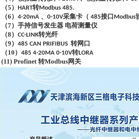
（
5
）
转
HART
Modbus 485.
（
6
）
、
采集卡（
接口
4-20mA
0-10V
485
Modbus
（
7
）手持信号发生器 电荷测量仪
（
8
）
转光纤
CC-LINK
（
9
）
转网口
485 CAN PRIFIBUS
（
10
）
转
485 4-20MA 0-10V
LORA
(11)
P
rofi
net 转Modbus网关