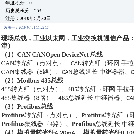
年度积分：0
历史总积分：553
注册：2019年5月30日
发表于：2019-07-01 11:22:13
现场总线，工业以太网，工业交换机通信产品
津）
（1）
CAN CANOpen DeviceNet
总线
CAN
转光纤（点对点）、
转光纤（环网 手
CAN
CAN
集线器（
路）、
总线延长 中继器器、
8
CAN
（2）
Modbus 485
总线
485
转光纤（点对点）、
转光纤（环网 手拉
485
485
集线器（
路）、
总线延长 中继器器、
8
485
CA
（3）
Profibus
总线
Profibus
转光纤（点对点）、
Profibus
转光纤（
Profibus
集线器（
4
路）、
Profibus
总线延长
中
（
4
）模拟量转光纤
、模拟量转光纤
4-20mA
0-10