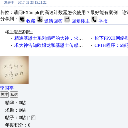
发表于：2017-02-23 15:21:22
各位：请问FX5u plc的高速计数器怎么使用？最好能有案例，谢
分享到：
收藏
邀请回答
回复楼主
举报
楼主最近还看过
精通基恩士系列编程的大神，求项目合作
松下FPXH网络
·
·
求大神告知欧姆龙和基恩士传感器的比较（性价比）
CP1H程序：6轴驱动
·
·
李国平
关注
私信
精华：0帖
求助：0帖
帖子：0帖 | 1回
年度积分：0