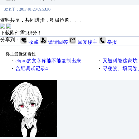
发表于：2017-01-20 09:53:03
资料共享，共同进步，积极抢购。。。
下载附件需1积分！
分享到：
收藏
邀请回答
回复楼主
举报
楼主最近还看过
ebpro的文字库能不能复制出来
又被科隆这家坑
·
·
合肥调试记录4
寻秘笈、填问卷
·
·