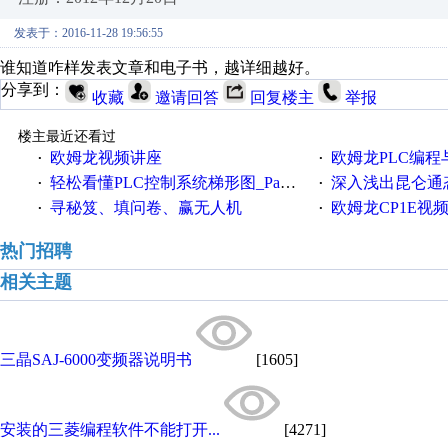
发表于：2016-11-28 19:56:55
谁知道咋样发表文章和电子书，越详细越好。
分享到：
收藏
邀请回答
回复楼主
举报
楼主最近还看过
欧姆龙视频讲座
欧姆龙PLC编程与应用定位篇串行通信
·
·
轻松看懂PLC控制系统梯形图_Part5.pdf
深入浅出昆仑通态（
·
·
寻秘笈、填问卷、赢无人机
欧姆龙CP1E视频教程
·
·
热门招聘
相关主题
三晶SAJ-6000变频器说明书
[1605]
安装的三菱编程软件不能打开...
[4271]