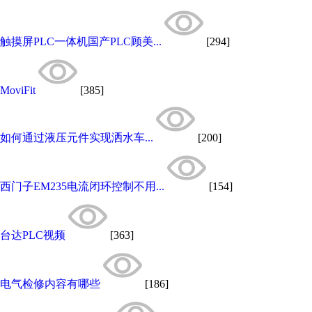
触摸屏PLC一体机国产PLC顾美...
[294]
MoviFit
[385]
如何通过液压元件实现洒水车...
[200]
西门子EM235电流闭环控制不用...
[154]
台达PLC视频
[363]
电气检修内容有哪些
[186]