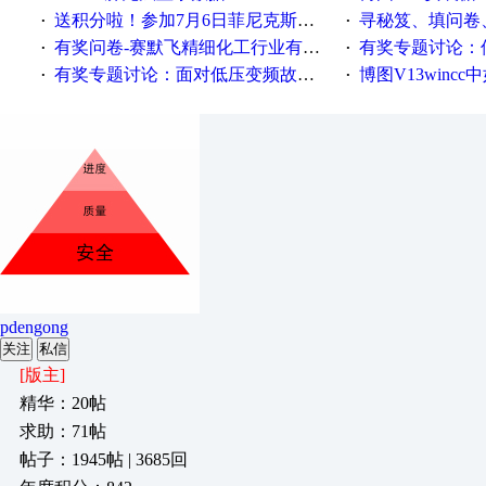
送积分啦！参加7月6日菲尼克斯在线研讨会即得
寻秘笈、填问卷
·
·
有奖问卷-赛默飞精细化工行业有奖调查来袭！
有奖专题讨论：伺服选择的
·
·
有奖专题讨论：面对低压变频故障，老手是这样解决的！
博图V13wincc中如
·
·
pdengong
关注
私信
[版主]
精华：20帖
求助：71帖
帖子：1945帖 | 3685回