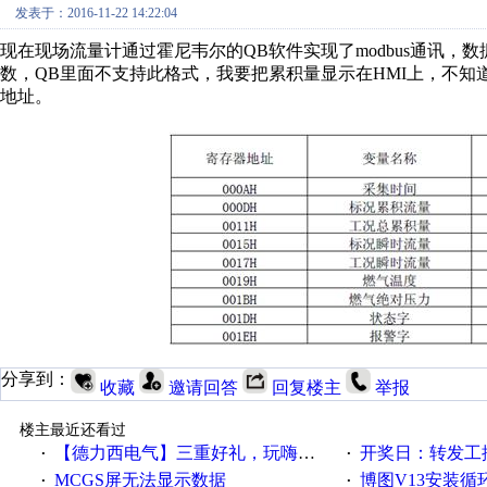
发表于：2016-11-22 14:22:04
现在现场流量计通过霍尼韦尔的QB软件实现了modbus通讯，
数，QB里面不支持此格式，我要把累积量显示在HMI上，不
地址。
分享到：
收藏
邀请回答
回复楼主
举报
楼主最近还看过
【德力西电气】三重好礼，玩嗨夏日！
开奖日：转发工控速派微
·
·
MCGS屏无法显示数据
博图V13安装循环重启
·
·