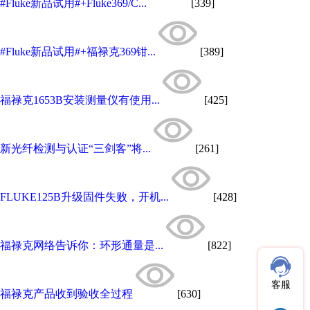
#Fluke新品试用#+Fluke369/C...
[339]
#Fluke新品试用#+福禄克369钳...
[389]
福禄克1653B安装测量仪有使用...
[425]
新光纤检测与认证“三剑客”将...
[261]
FLUKE125B升级固件失败，开机...
[428]
福禄克网络告诉你：环形通量是...
[822]
客服
福禄克产品收到验收全过程
[630]