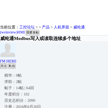
当前位置：
工控论坛
> >
产品
>
人机界面
>
威纶通
(weinview)HMI
我要发帖
威纶通Modbus写入或读取连续多个地址
I'M HERE
关注
私信
精华：0帖
求助：2帖
帖子：14帖 | 64回
年度积分：102
历史总积分：2090
注册：2016年6月20日