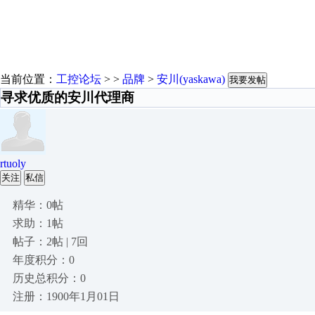
当前位置：
工控论坛
> >
品牌
>
安川(yaskawa)
我要发帖
寻求优质的安川代理商
rtuoly
关注
私信
精华：0帖
求助：1帖
帖子：2帖 | 7回
年度积分：0
历史总积分：0
注册：1900年1月01日