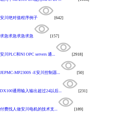
安川绝对值程序例子
[642]
求急求急求急求急
[157]
安川PLC和NI OPC servers 通...
[2918]
JEPMC-MP2300S -E安川控制器...
[50]
DX100通用输入输出超过24以后...
[231]
付费找人做安川电机的技术支...
[189]