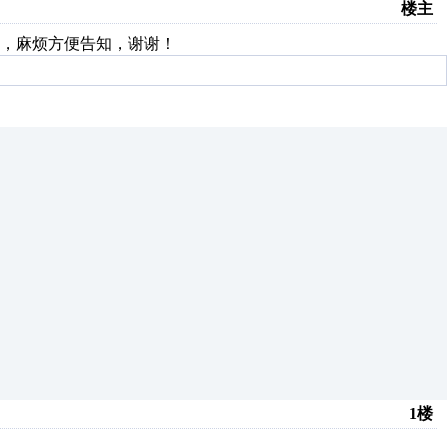
楼主
，麻烦方便告知，谢谢！
1楼