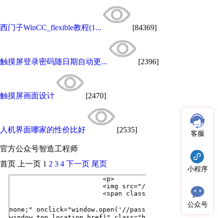
西门子WinCC_flexible教程(1...
[84369]
触摸屏登录密码随日期自动更...
[2396]
触摸屏画面设计
[2470]
人机界面哪家的性价比好
[2535]
客服
官方公众号
智造工程师
首页
上一页
1
2
3
4
下一页
尾页
小程序
公众号