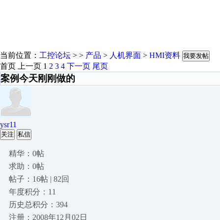
当前位置：
工控论坛
> >
产品
>
人机界面
>
HMI资料
我要发帖
首页
上一页
1
2
3
4
下一页
尾页
案例今天刚刚做的
ysr11
关注
私信
精华：0帖
求助：0帖
帖子：16帖 | 82回
年度积分：11
历史总积分：394
注册：2008年12月02日