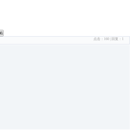
帖
点击：
160
| 回复：
1