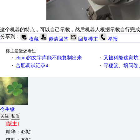
这个机器的特点，可以自己示教，然后机器人根据示教自行完成
分享到：
收藏
邀请回答
回复楼主
举报
楼主最近还看过
ebpro的文字库能不能复制出来
又被科隆这家坑
·
·
合肥调试记录4
寻秘笈、填问卷
·
·
今生缘
关注
私信
[版主]
精华：43帖
求助：20帖