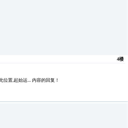
4楼
置,起始运...
内容的回复！