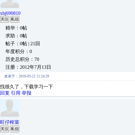
xhj690810
关注
私信
精华：0帖
求助：0帖
帖子：0帖 | 21回
年度积分：0
历史总积分：70
注册：2012年7月13日
发表于：2018-05-21 11:24:29
找很久了，下载学习一下
回复
引用
举报
旺仔榨菜
关注
私信