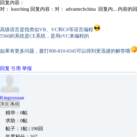
回复内容：
对： kuoching
回复内容：对： advantechchina 回复内...
内容的
高级语言是指类似VB、VC和C#等语言编程
5560的系统是CE系统，是用eVC来编程的
如果有更多问题，拨打800-810-0345可以得到更迅捷的解答哦
回复
引用
举报
Kingyuxuan
关注
私信
精华：0帖
求助：0帖
帖子：1帖 | 190回
年度积分：167