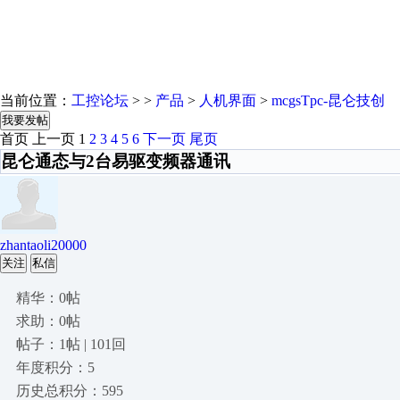
当前位置：
工控论坛
> >
产品
>
人机界面
>
mcgsTpc-昆仑技创
我要发帖
首页
上一页
1
2
3
4
5
6
下一页
尾页
昆仑通态与2台易驱变频器通讯
zhantaoli20000
关注
私信
精华：0帖
求助：0帖
帖子：1帖 | 101回
年度积分：5
历史总积分：595