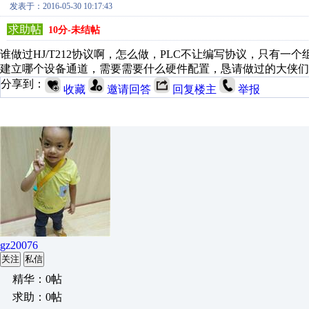
发表于：2016-05-30 10:17:43
求助帖
10分-未结帖
谁做过HJ/T212协议啊，怎么做，PLC不让编写协议，只有
建立哪个设备通道，需要需要什么硬件配置，恳请做过的大侠们
分享到：
收藏
邀请回答
回复楼主
举报
gz20076
关注
私信
精华：0帖
求助：0帖