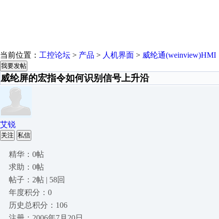
当前位置：
工控论坛
>
产品
>
人机界面
>
威纶通(weinview)HMI
我要发帖
威纶屏的宏指令如何识别信号上升沿
艾锐
关注
私信
精华：0帖
求助：0帖
帖子：2帖 | 58回
年度积分：0
历史总积分：106
注册：2006年7月20日