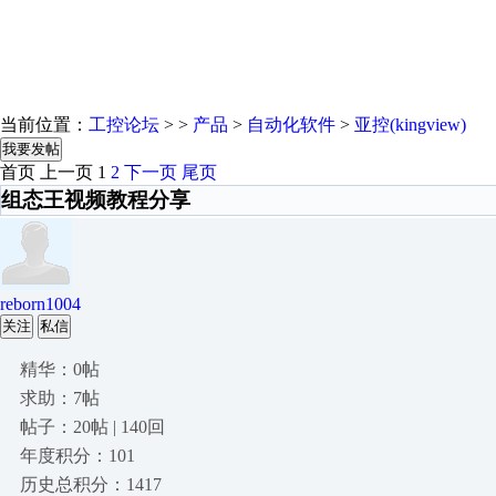
当前位置：
工控论坛
> >
产品
>
自动化软件
>
亚控(kingview)
我要发帖
首页
上一页
1
2
下一页
尾页
组态王视频教程分享
reborn1004
关注
私信
精华：0帖
求助：7帖
帖子：20帖 | 140回
年度积分：101
历史总积分：1417