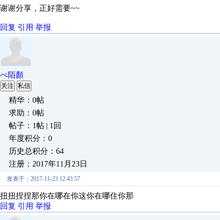
谢谢分享，正好需要~~
回复
引用
举报
ぺ陌顏
关注
私信
精华：0帖
求助：0帖
帖子：1帖 | 1回
年度积分：0
历史总积分：64
注册：2017年11月23日
发表于：2017-11-23 12:43:57
扭扭捏捏那你在哪在你这你在哪住你那
回复
引用
举报