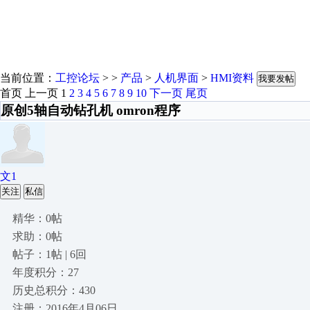
当前位置：
工控论坛
> >
产品
>
人机界面
>
HMI资料
我要发帖
首页
上一页
1
2
3
4
5
6
7
8
9
10
下一页
尾页
原创5轴自动钻孔机 omron程序
文1
关注
私信
精华：0帖
求助：0帖
帖子：1帖 | 6回
年度积分：27
历史总积分：430
注册：2016年4月06日