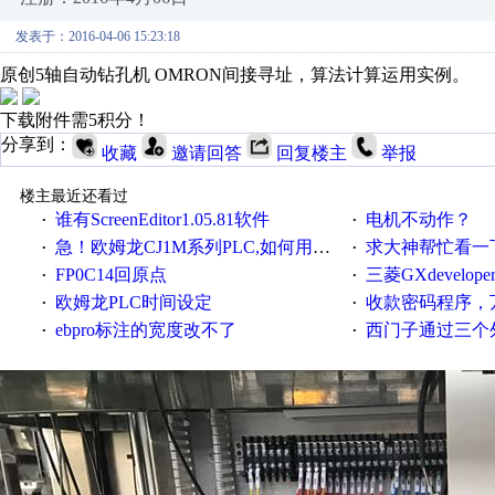
发表于：2016-04-06 15:23:18
原创5轴自动钻孔机 OMRON间接寻址，算法计算运用实例。
下载附件需5积分！
分享到：
收藏
邀请回答
回复楼主
举报
楼主最近还看过
谁有ScreenEditor1.05.81软件
电机不动作？
·
·
急！欧姆龙CJ1M系列PLC,如何用时间控制变频器。要求时间在组态王中可以自由输入！拜托各位大神了！
求大神帮忙看一下
·
·
FP0C14回原点
三菱GXdevelop
·
·
欧姆龙PLC时间设定
收款密码程序，
·
·
ebpro标注的宽度改不了
西门子通过三个外部
·
·